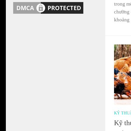
trong m
chường 
khoảng 
KỸ THU
Kỹ th