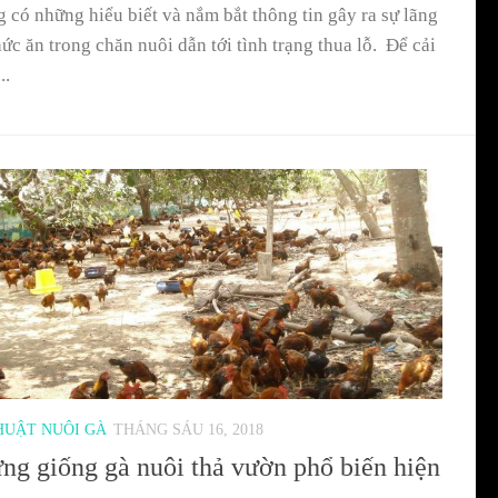
 có những hiểu biết và nắm bắt thông tin gây ra sự lãng
hức ăn trong chăn nuôi dẫn tới tình trạng thua lỗ. Để cải
..
HUẬT NUÔI GÀ
THÁNG SÁU 16, 2018
ng giống gà nuôi thả vườn phổ biến hiện