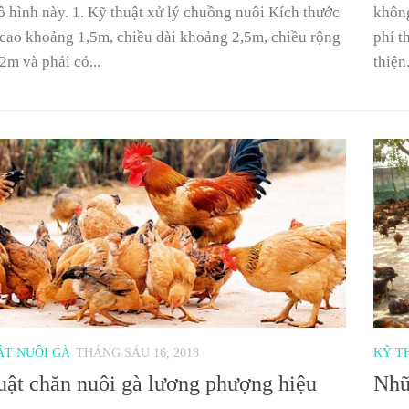
ô hình này. 1. Kỹ thuật xử lý chuồng nuôi Kích thước
không
cao khoảng 1,5m, chiều dài khoảng 2,5m, chiều rộng
phí t
2m và phải có...
thiện.
ẬT NUÔI GÀ
THÁNG SÁU 16, 2018
KỸ T
uật chăn nuôi gà lương phượng hiệu
Nhữ