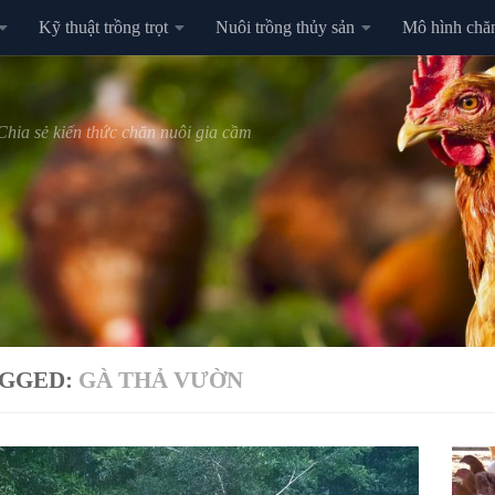
Kỹ thuật trồng trọt
Nuôi trồng thủy sản
Mô hình chă
Chia sẻ kiến thức chăn nuôi gia cầm
GGED:
GÀ THẢ VƯỜN