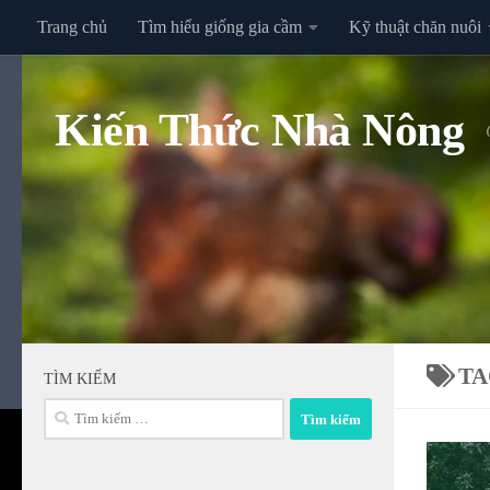
Trang chủ
Tìm hiểu giống gia cầm
Kỹ thuật chăn nuôi
Skip to content
Kiến Thức Nhà Nông
TA
TÌM KIẾM
Tìm
kiếm
cho: