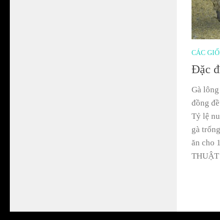
CÁC GI
Đặc đ
Gà lông 
đồng đều
Tỷ lệ nu
gà trống
ăn cho 
THUẬT 