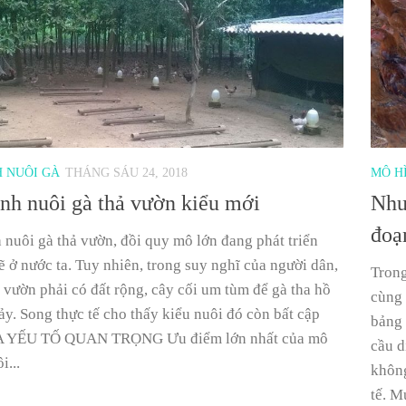
 NUÔI GÀ
THÁNG SÁU 24, 2018
MÔ H
nh nuôi gà thả vườn kiểu mới
Nhu
đoạ
 nuôi gà thả vườn, đồi quy mô lớn đang phát triển
 ở nước ta. Tuy nhiên, trong suy nghĩ của người dân,
Trong
 vườn phải có đất rộng, cây cối um tùm để gà tha hồ
cùng 
y. Song thực tế cho thấy kiểu nuôi đó còn bất cập
bảng 
 YẾU TỐ QUAN TRỌNG Ưu điểm lớn nhất của mô
cầu d
i...
không
tế. M