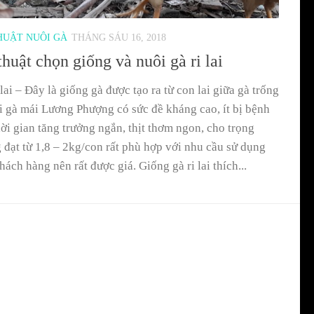
HUẬT NUÔI GÀ
THÁNG SÁU 16, 2018
huật chọn giống và nuôi gà ri lai
 lai – Đây là giống gà được tạo ra từ con lai giữa gà trống
i gà mái Lương Phượng có sức đề kháng cao, ít bị bệnh
thời gian tăng trưởng ngắn, thịt thơm ngon, cho trọng
 đạt từ 1,8 – 2kg/con rất phù hợp với nhu cầu sử dụng
hách hàng nên rất được giá. Giống gà ri lai thích...