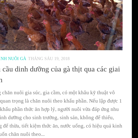
ÌNH NUÔI GÀ
THÁNG SÁU 19, 2018
 cầu dinh dưỡng của gà thịt qua các giai
n
 chăn nuôi gia súc, gia cầm, có một khâu kỹ thuật vô
quan trọng là chăn nuôi theo khẩu phần. Nếu lập được 1
khẩu phần thức ăn hợp lý, người nuôi vừa đáp ứng nhu
inh dưỡng cho sinh trưởng, sinh sản, không để thiếu,
 để thừa, tiết kiệm thức ăn, nước uống, có hiệu quả kinh
uốn chăn nuôi theo...