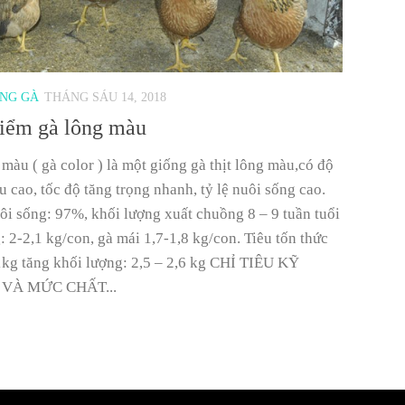
ỐNG GÀ
THÁNG SÁU 14, 2018
iểm gà lông màu
màu ( gà color ) là một giống gà thịt lông màu,có độ
 cao, tốc độ tăng trọng nhanh, tỷ lệ nuôi sống cao.
ôi sống: 97%, khối lượng xuất chuồng 8 – 9 tuần tuổi
: 2-2,1 kg/con, gà mái 1,7-1,8 kg/con. Tiêu tốn thức
1kg tăng khối lượng: 2,5 – 2,6 kg CHỈ TIÊU KỸ
VÀ MỨC CHẤT...