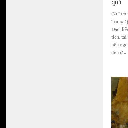
quả
Gà Lươn
Trung Qu
Đặc điể
tích, ta
bên ngo
đen ở...