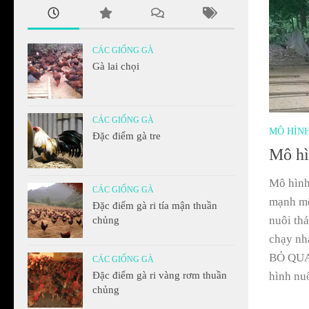
CÁC GIỐNG GÀ
Gà lai chọi
CÁC GIỐNG GÀ
MÔ HÌNH
Đặc điểm gà tre
Mô hì
Mô hình
CÁC GIỐNG GÀ
mạnh mẽ
Đặc điểm gà ri tía mận thuần
nuôi thả
chủng
chạy nhả
BỎ QUA
CÁC GIỐNG GÀ
hình nuô
Đặc điểm gà ri vàng rơm thuần
chủng