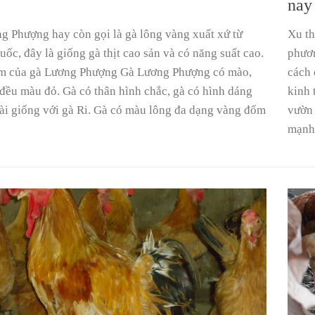
nay
g Phượng hay còn gọi là gà lông vàng xuất xứ từ
Xu th
ốc, đây là giống gà thịt cao sản và có năng suất cao.
phươn
m của gà Lương Phượng Gà Lương Phượng có mào,
cách 
i đều màu đỏ. Gà có thân hình chắc, gà có hình dáng
kinh 
ài giống với gà Ri. Gà có màu lông đa dạng vàng đốm
vườn 
mạnh 