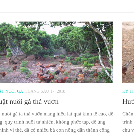
ẬT NUÔI GÀ
THÁNG SÁU 17, 2018
KỸ T
uật nuôi gà thả vườn
Hướ
nuôi gà ta thả vườn mang hiệu lại quả kinh tế cao, dễ
Chăn 
, quy trình nuôi tự nhiên, không phức tạp, dễ ứng
trình
hính vì thế, đã có nhiều bà con nông dân thành công
chủ v