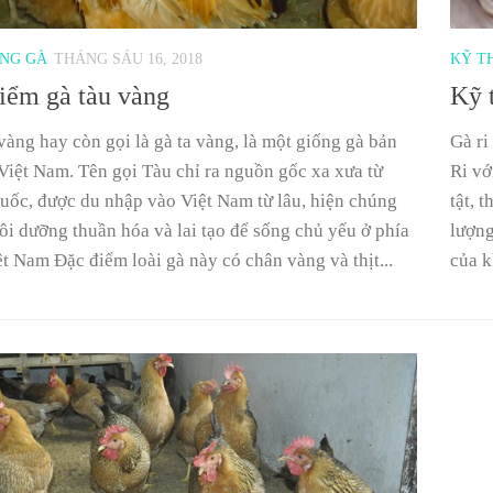
ỐNG GÀ
THÁNG SÁU 16, 2018
KỸ T
iểm gà tàu vàng
Kỹ t
àng hay còn gọi là gà ta vàng, là một giống gà bản
Gà ri
Việt Nam. Tên gọi Tàu chỉ ra nguồn gốc xa xưa từ
Ri vớ
uốc, được du nhập vào Việt Nam từ lâu, hiện chúng
tật, 
ôi dưỡng thuần hóa và lai tạo để sống chủ yếu ở phía
lượng
t Nam Đặc điểm loài gà này có chân vàng và thịt...
của k