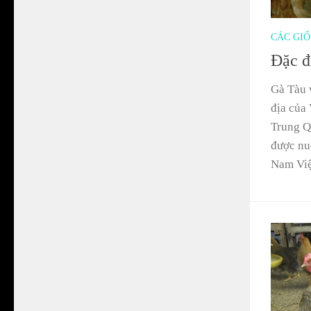
CÁC GI
Đặc đ
Gà Tàu v
địa của 
Trung Q
được nu
Nam Việ