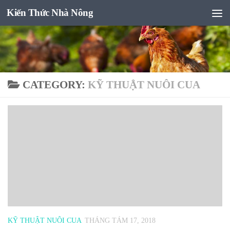
Kiến Thức Nhà Nông
Skip to content
CATEGORY:
KỸ THUẬT NUÔI CUA
KỸ THUẬT NUÔI CUA
THÁNG TÁM 17, 2018