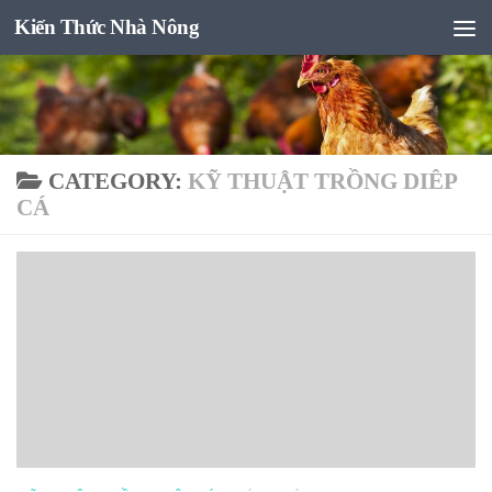
Kiến Thức Nhà Nông
Skip to content
CATEGORY:
KỸ THUẬT TRỒNG DIÊP
CÁ