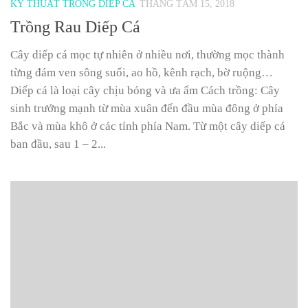
KỸ THUẬT TRỒNG DIÊP CÁ
THÁNG TÁM 15, 2018
Trồng Rau Diếp Cá
Cây diếp cá mọc tự nhiên ở nhiều nơi, thường mọc thành
từng đám ven sông suối, ao hồ, kênh rạch, bờ ruộng…
Diếp cá là loại cây chịu bóng và ưa ẩm Cách trồng: Cây
sinh trưởng mạnh từ mùa xuân đến đầu mùa đông ở phía
Bắc và mùa khô ở các tỉnh phía Nam. Từ một cây diếp cá
ban đầu, sau 1 – 2...