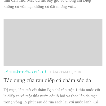
tỉnh Cần Thơ. Mặc dù lúc bấy giờ vợ chồng chị Diệp
không có vốn, lại không có đất nhưng với...
KỸ THUẬT TRỒNG DIÊP CÁ
THÁNG TÁM 15, 2018
Tác dụng của rau diếp cá chăm sóc da
Trị mụn, làm mờ vết thâm Bạn chỉ cần trộn 1 thìa nước cốt
lá diếp cá và một thìa nước cốt lô hội và thoa lên da mặt
trong vòng 15 phút sau đó rửa sạch lại với nước lạnh. Có