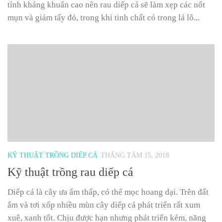
tính kháng khuẩn cao nên rau diếp cá sẽ làm xẹp các nốt
mụn và giảm tấy đỏ, trong khi tinh chất có trong lá lô...
KỸ THUẬT TRỒNG DIÊP CÁ
THÁNG TÁM 15, 2018
Kỹ thuật trồng rau diếp cá
Diếp cá là cây ưa ẩm thấp, có thể mọc hoang dại. Trên đất
ẩm và tơi xốp nhiều mùn cây diếp cá phát triển rất xum
xuê, xanh tốt. Chịu được hạn nhưng phát triển kém, năng