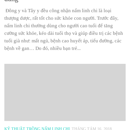
Đông y và Tây y đều công nhận nấm linh chi là loại
thượng dược, rất tốt cho sức khỏe con người. Trước đây,
nấm linh chi thường dùng cho người cao tuổi để tăng
cường sức khỏe, kéo dài tuổi thọ và giúp điều trị các bệnh
tuổi già như: mất ngủ, bệnh cao huyết áp, tiểu đường, các
bệnh về gan… Do đó, nhiều bạn trẻ...
KỸ THUẬT TRỒNG NẤM LINH CHI
THÁNG TÁM 16, 2018