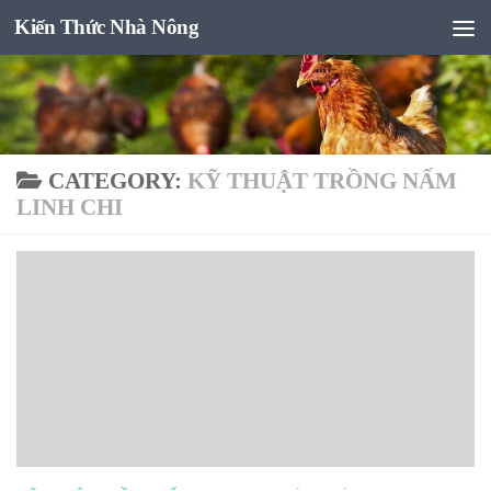
Kiến Thức Nhà Nông
Skip to content
CATEGORY:
KỸ THUẬT TRỒNG NẤM
LINH CHI