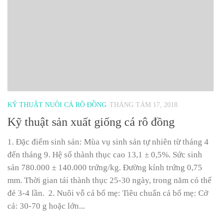
KỸ THUẬT NUÔI CÁ RÔ ĐỒNG
THÁNG TÁM 17, 2018
Kỹ thuật sản xuất giống cá rô đồng
1. Đặc điểm sinh sản: Mùa vụ sinh sản tự nhiên từ tháng 4
đến tháng 9. Hệ số thành thục cao 13,1 ± 0,5%. Sức sinh
sản 780.000 ± 140.000 trứng/kg. Đường kính trứng 0,75
mm. Thời gian tái thành thục 25-30 ngày, trong năm có thể
đẻ 3-4 lần. 2. Nuôi vỗ cá bố mẹ: Tiêu chuẩn cá bố mẹ: Cở
cá: 30-70 g hoặc lớn...