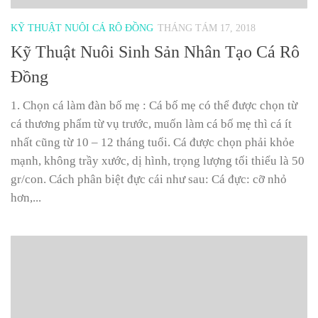
KỸ THUẬT NUÔI CÁ RÔ ĐỒNG
THÁNG TÁM 17, 2018
Kỹ Thuật Nuôi Sinh Sản Nhân Tạo Cá Rô
Đồng
1. Chọn cá làm đàn bố mẹ : Cá bố mẹ có thể được chọn từ
cá thương phẩm từ vụ trước, muốn làm cá bố mẹ thì cá ít
nhất cũng từ 10 – 12 tháng tuổi. Cá được chọn phải khỏe
mạnh, không trầy xước, dị hình, trọng lượng tối thiểu là 50
gr/con. Cách phân biệt đực cái như sau: Cá đực: cỡ nhỏ
hơn,...