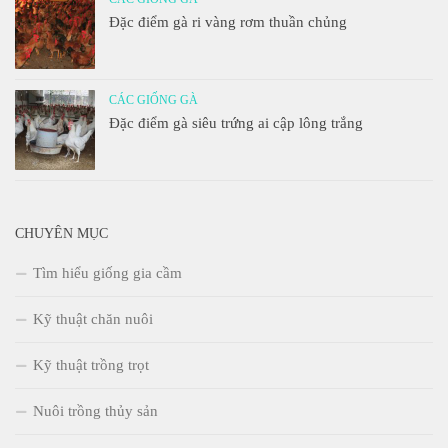
Đặc điểm gà ri vàng rơm thuần chủng
CÁC GIỐNG GÀ
Đặc điểm gà siêu trứng ai cập lông trắng
CHUYÊN MỤC
Tìm hiểu giống gia cầm
Kỹ thuật chăn nuôi
Kỹ thuật trồng trọt
Nuôi trồng thủy sản