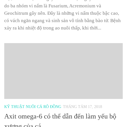
do ba nhóm vi nấm là Fusarium, Acremonium và
Geochitrum gây nên. Đây là những vi nấm thuộc bậc cao,
có vách ngăn ngang và sinh sản vô tính bằng bào tử. Bệnh
xảy ra khi nhiệt độ trong ao nuôi thấp, khi thời...
KỸ THUẬT NUÔI CÁ RÔ ĐỒNG
THÁNG TÁM 17, 2018
Axit omega-6 có thể dẫn đến làm yếu bộ
xương của cá