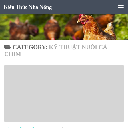
Kiến Thức Nhà Nông
Skip to content
CATEGORY:
KỸ THUẬT NUÔI CÁ
CHIM