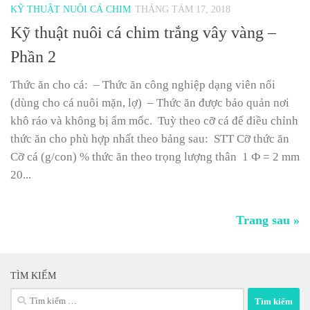
KỸ THUẬT NUÔI CÁ CHIM
THÁNG TÁM 17, 2018
Kỹ thuật nuôi cá chim trắng vây vàng –
Phần 2
Thức ăn cho cá: – Thức ăn công nghiệp dạng viên nổi
(dùng cho cá nuôi mặn, lợ) – Thức ăn được bảo quản nơi
khô ráo và không bị ẩm mốc. Tuỳ theo cỡ cá để điều chỉnh
thức ăn cho phù hợp nhất theo bảng sau: STT Cỡ thức ăn
Cỡ cá (g/con) % thức ăn theo trọng lượng thân 1 Ф = 2 mm
20...
Trang sau »
TÌM KIẾM
Tìm