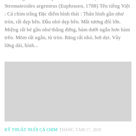
Stromateoides argenteus (Euphrasen, 1788) Tên tiếng Việt
: Cá chim trắng Đặc điểm hình thái : Thân hình gần như
tròn, rất dẹp bên. Đầu nhỏ dẹp bên. Mắt tương đối lớn.
Miệng rất bé gần như thẳng đứng, hàm dưới ngắn hơn hàm
trên. Mõm rất ngắn, tù tròn. Răng rất nhỏ, hơi dẹt. Vây
lứng dài, hình...
KỸ THUẬT NUÔI CÁ CHIM
THÁNG TÁM 17, 2018