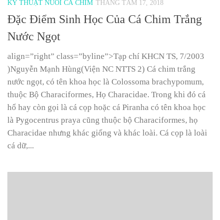
KỸ THUẬT NUÔI CÁ CHIM
THÁNG TÁM 17, 2018
Đặc Điểm Sinh Học Của Cá Chim Trắng
Nước Ngọt
align=”right” class=”byline”>Tạp chí KHCN TS, 7/2003
)Nguyễn Mạnh Hùng(Viện NC NTTS 2) Cá chim trắng
nước ngọt, có tên khoa học là Colossoma brachypomum,
thuộc Bộ Characiformes, Họ Characidae. Trong khi đó cá
hổ hay còn gọi là cá cọp hoặc cá Piranha có tên khoa học
là Pygocentrus praya cũng thuộc bộ Characiformes, họ
Characidae nhưng khác giống và khác loài. Cá cọp là loài
cá dữ,...