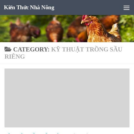
Kiến Thức Nhà Nông
Skip to content
CATEGORY:
KỸ THUẬT TRỒNG SẦU
RIÊNG