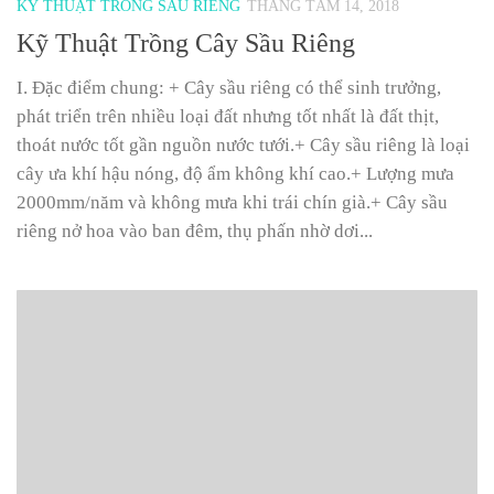
KỸ THUẬT TRỒNG SẦU RIÊNG
THÁNG TÁM 14, 2018
Kỹ Thuật Trồng Cây Sầu Riêng
I. Ðặc điểm chung: + Cây sầu riêng có thể sinh trưởng,
phát triển trên nhiều loại đất nhưng tốt nhất là đất thịt,
thoát nước tốt gần nguồn nước tưới.+ Cây sầu riêng là loại
cây ưa khí hậu nóng, độ ẩm không khí cao.+ Lượng mưa
2000mm/năm và không mưa khi trái chín già.+ Cây sầu
riêng nở hoa vào ban đêm, thụ phấn nhờ dơi...