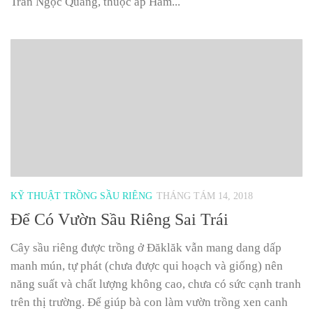
Trần Ngọc Quang, thuộc ấp Hàm...
KỸ THUẬT TRỒNG SẦU RIÊNG
THÁNG TÁM 14, 2018
Để Có Vườn Sầu Riêng Sai Trái
Cây sầu riêng được trồng ở Đăklăk vẫn mang dang dấp
manh mún, tự phát (chưa được qui hoạch và giống) nên
năng suất và chất lượng không cao, chưa có sức cạnh tranh
trên thị trường. Để giúp bà con làm vườn trồng xen canh