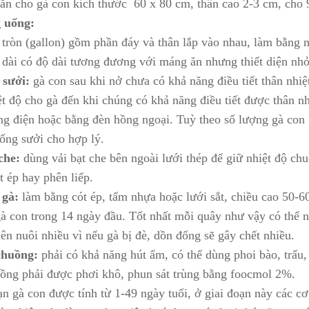
ăn cho gà con kích thước 60 x 80 cm, thân cao 2-3 cm, cho 
 uống:
tròn (gallon) gồm phần đáy và thân lắp vào nhau, làm bằng nh
dài có độ dài tương đương với máng ăn nhưng thiết diện nh
 sưởi:
gà con sau khi nở chưa có khả năng điều tiết thân nhiệ
ệt độ cho gà đến khi chúng có khả năng điều tiết được thân n
ng điện hoặc bằng đèn hồng ngoại. Tuỳ theo số lượng gà con 
hống sưởi cho hợp lý.
che:
dùng vải bạt che bên ngoài lưới thép để giữ nhiệt độ chu
t ép hay phên liếp.
 gà:
làm bằng cót ép, tấm nhựa hoặc lưới sắt, chiều cao 50-
à con trong 14 ngày đầu. Tốt nhất mỗi quây như vậy có thể n
ên nuôi nhiều vì nếu gà bị đè, dồn đống sẽ gây chết nhiều.
chuồng:
phải có khả năng hút ẩm, có thể dùng phoi bào, trấ
ồng phải được phơi khô, phun sát trùng bằng foocmol 2%.
ạn gà con được tính từ 1-49 ngày tuổi, ở giai đoạn này các c