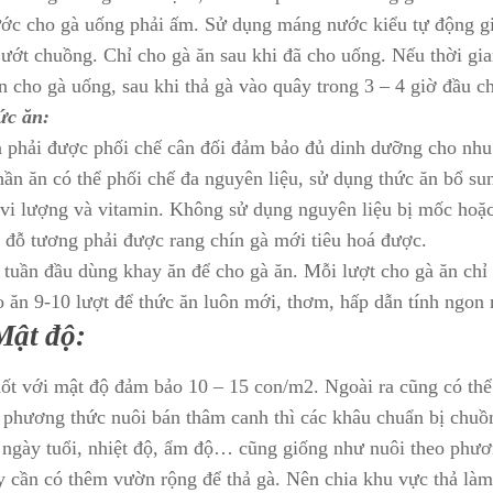
ớc cho gà uống phải ấm. Sử dụng máng nước kiểu tự động giú
 ướt chuồng. Chỉ cho gà ăn sau khi đã cho uống. Nếu thời gi
an cho gà uống, sau khi thả gà vào quây trong 3 – 4 giờ đầu 
ức ăn:
 phải được phối chế cân đối đảm bảo đủ dinh dưỡng cho nhu c
ần ăn có thể phối chế đa nguyên liệu, sử dụng thức ăn bổ su
vi lượng và vitamin. Không sử dụng nguyên liệu bị mốc hoặ
 đỗ tương phải được rang chín gà mới tiêu hoá được.
 tuần đầu dùng khay ăn để cho gà ăn. Mỗi lượt cho gà ăn chỉ
 ăn 9-10 lượt để thức ăn luôn mới, thơm, hấp dẫn tính ngon 
Mật độ:
ốt với mật độ đảm bảo 10 – 15 con/m2. Ngoài ra cũng có thể
 phương thức nuôi bán thâm canh thì các khâu chuẩn bị chuồn
 ngày tuổi, nhiệt độ, ẩm độ… cũng giống như nuôi theo phươ
y cần có thêm vườn rộng để thả gà. Nên chia khu vực thả làm