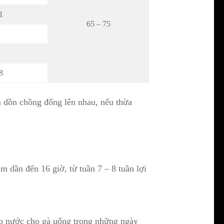
1
65 – 75
8
gà dồn chồng đống lên nhau, nếu thừa
m dần đến 16 giờ, từ tuần 7 – 8 tuần lợi
ào nước cho gà uống trong những ngày