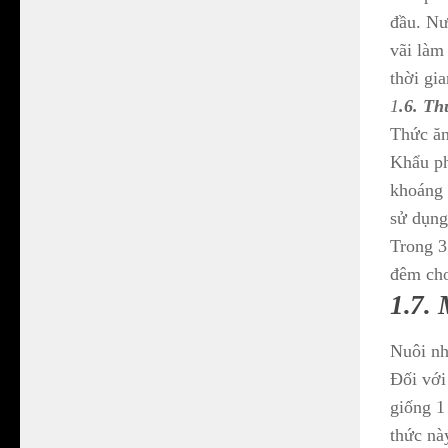
đầu. Nư
vãi làm
thời gi
1
.6. Th
Thức ăn
Khẩu ph
khoáng 
sử dụng
Trong 3
đêm cho
1.7. 
Nuôi nh
Đối với
giống 1
thức nà