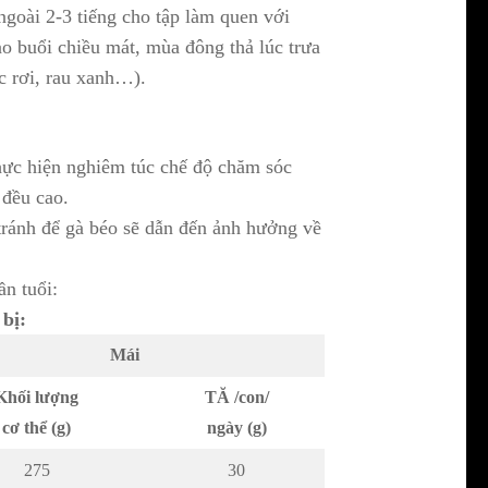
 ngoài 2-3 tiếng cho tập làm quen với
o buổi chiều mát, mùa đông thả lúc trưa
óc rơi, rau xanh…).
thực hiện nghiêm túc chế độ chăm sóc
 đều cao.
tránh để gà béo sẽ dẫn đến ảnh hưởng về
n tuổi:
 bị:
Mái
Khối lượng
TĂ /con/
cơ thể (g)
ngày (g)
275
30