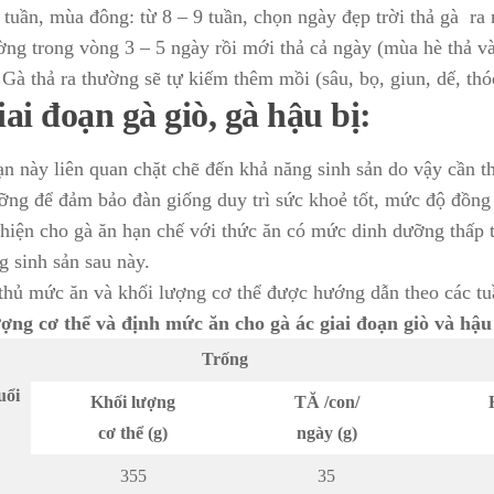
6 tuần, mùa đông: từ 8 – 9 tuần, chọn ngày đẹp trời thả gà ra
ờng trong vòng 3 – 5 ngày rồi mới thả cả ngày (mùa hè thả và
 Gà thả ra thường sẽ tự kiếm thêm mồi (sâu, bọ, giun, dế, th
iai đoạn gà giò, gà hậu bị:
ạn này liên quan chặt chẽ đến khả năng sinh sản do vậy cần 
ỡng để đảm bảo đàn giống duy trì sức khoẻ tốt, mức độ đồng
hiện cho gà ăn hạn chế với thức ăn có mức dinh dưỡng thấp 
g sinh sản sau này.
thủ mức ăn và khối lượng cơ thể được hướng dẫn theo các tuầ
ợng cơ thể và định mức ăn cho gà ác giai đoạn giò và hậu
Trống
uổi
Khối lượng
TĂ /con/
cơ thể (g)
ngày (g)
355
35