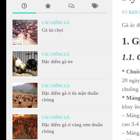
BY
BẠN 
CÁC GIỐNG GÀ
Gà ác đ
Gà lai chọi
1. G
CÁC GIỐNG GÀ
1.1. 
Đặc điểm gà tre
* Chuồn
20 ngày
CÁC GIỐNG GÀ
chuồng 
Đặc điểm gà ri tía mận thuần
* Máng
chủng
khay ăn
– Máng 
CÁC GIỐNG GÀ
cao 3-4
Đặc điểm gà ri vàng rơm thuần
chủng
– Máng 