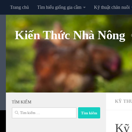
Trang chủ
Tìm hiểu giống gia cầm
Kỹ thuật chăn nuôi
Skip to content
Kiến Thức Nhà Nông
KỸ TH
TÌM KIẾM
Tìm
kiếm
Kỹ 
cho: