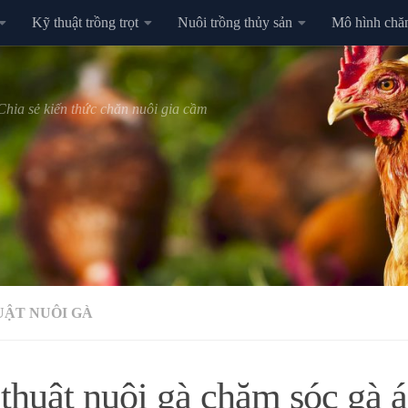
Kỹ thuật trồng trọt
Nuôi trồng thủy sản
Mô hình chă
Chia sẻ kiến thức chăn nuôi gia cầm
UẬT NUÔI GÀ
thuật nuôi gà chăm sóc gà á