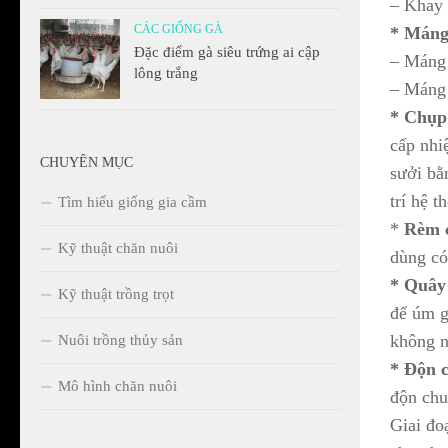
– Khay 
CÁC GIỐNG GÀ
* Máng
Đặc điểm gà siêu trứng ai cập
– Máng 
lông trắng
– Máng 
* Chụp
cấp nhi
CHUYÊN MỤC
sưởi bằ
trí hệ t
Tìm hiểu giống gia cầm
*
Rèm 
Kỹ thuật chăn nuôi
dùng có
* Quây
Kỹ thuật trồng trọt
để úm g
không n
Nuôi trồng thủy sản
* Độn 
Mô hình chăn nuôi
độn chu
Giai đo