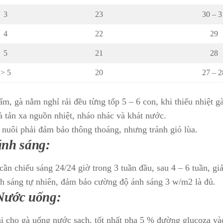
3
23
30 – 3
4
22
29
5
21
28
> 5
20
27 – 2
ấm, gà nằm nghỉ rải đều từng tốp 5 – 6 con, khi thiếu nhiệt 
gà tản xa nguồn nhiệt, nháo nhác và khát nước.
nuôi phải đảm bảo thông thoáng, nhưng tránh gió lùa.
ánh sáng:
cần chiếu sáng 24/24 giờ trong 3 tuần đầu, sau 4 – 6 tuần, giả
h sáng tự nhiên, đảm bảo cường độ ánh sáng 3 w/m2 là đủ.
 Nước uống:
i cho gà uống nước sạch, tốt nhất pha 5 % đường glucoza v