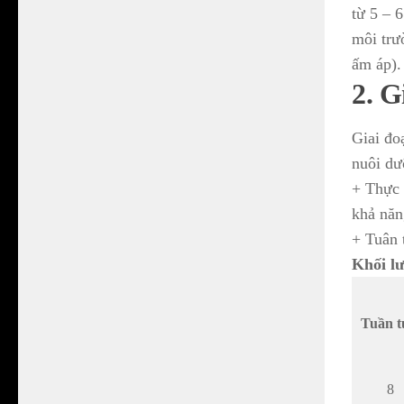
từ 5 – 
môi trư
ấm áp).
2. G
Giai đo
nuôi dư
+ Thực 
khả năn
+ Tuân 
Khối lư
Tuần t
8