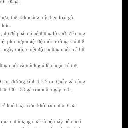
90-100 gà.
ựa, thể tích máng tuỳ theo loại gà.
ỏ hơn.
t, do đó phải có hệ thống lò sưởi để cung
hiệt phù hợp nhiệt độ môi trường. Có thể
1 ngày tuổi, nhiệt độ chuồng nuôi mà bố
ồng nuôi và tránh gió lùa hoặc có thể
60 cm, đường kính 1,5-2 m. Quây gà dùng
hốt 100-130 gà con một ngày tuổi,
u, cỏ khô hoặc rơm khô băm nhỏ. Chất
ơ quan phủ tạng nhất là bộ máy tiêu hoá