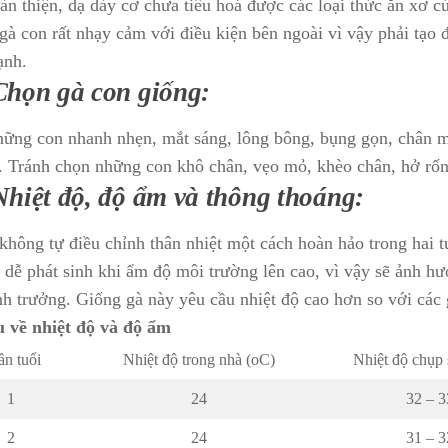
àn thiện, dạ dày cơ chưa tiêu hoá được các loại thức ăn xơ c
 gà con rất nhạy cảm với điều kiện bên ngoài vì vậy phải tạo đ
ạnh.
 Chọn gà con giống:
ững con nhanh nhẹn, mắt sáng, lông bông, bụng gọn, chân mậ
. Tránh chọn những con khô chân, vẹo mỏ, khèo chân, hở rố
Nhiệt độ, độ ẩm và thông thoáng:
không tự điều chỉnh thân nhiệt một cách hoàn hảo trong hai 
á dễ phát sinh khi ẩm độ môi trường lên cao, vì vậy sẽ ảnh hư
nh trưởng. Giống gà này yêu cầu nhiệt độ cao hơn so với các 
 về nhiệt độ và độ ẩm
ần tuổi
Nhiệt độ trong nhà (oC)
Nhiệt độ chụp 
1
24
32 – 3
2
24
31 – 3