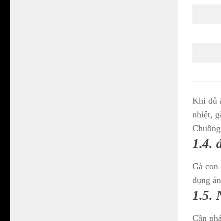
Khi đủ 
nhiệt, 
Chuồng 
1.4. 
Gà con 
dụng án
1.5.
Cần phả