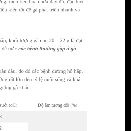
ứng, men tiêu hoá chưa đầy đủ, đặc biệt
iều kiện tốt để gà phát triển nhanh và
p, khối lượng gà con 20 – 22 g là đạt
n dễ mắc
các bệnh thường gặp ở gà
tuần đầu, do đó các bệnh đường hô hấp,
ởng rất lớn đến tỷ lệ nuôi sống và khả
giống gà khác:
sưởi (oC)
Độ ẩm tương đối (%)
3
2