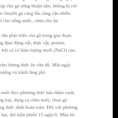
p cho gà uống thuận tiện, không bị rơi
an chuyển gà càng lâu càng cần nhiều
chỉ cho uống nước, chưa cho ăn.
ầu phát triển của gà trong giai đoạn.
ng đạm động vật, thực vật, premix
c bột cá có hàm lượng muối (NaCl) cao,
 cho lượng thức ăn vừa đủ. Một ngày
miệng và tránh lãng phí.
 nuôi theo phương thức bán thâm canh.
g trại, dụng cụ chăn nuôi, chọn gà
ng thức nhốt hoàn toàn. Đối với phương
 hai, thả luân phiên 15 ngày/ô. Mùa hè: