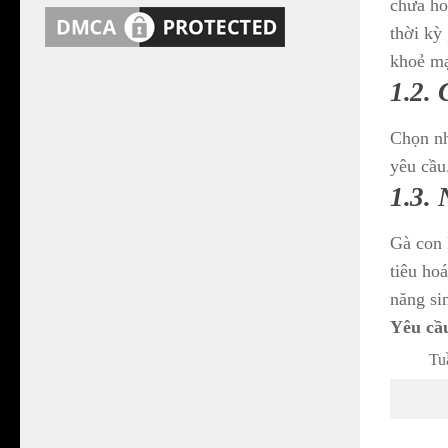
chưa ho
thời kỳ
khoẻ m
1.2.
Chọn nh
yêu cầu
1.3. 
Gà con 
tiêu ho
năng si
Yêu cầu
Tu