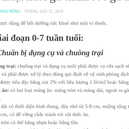
NHÀ NÔNG
·
THÁNG SÁU 21, 2018
ược dùng để bồi dưỡng sức khoẻ như một vị thuốc.
iai đoạn 0-7 tuần tuổi:
Chuẩn bị dụng cụ và chuồng trại
g trại:
chuồng trại và dụng cụ nuôi phải được cọ rửa sạch sẽ
 và phải được xử lý theo đúng qui định về vệ sinh phòng dị
được tiêu độc bằng xút 2% với liều lượng 1 lít/m2 hoặc bằng 
 ăn:
có hai loại máng ăn: máng tròn và máng dài, ngoài ra g
.
dài có thiết diện hình thang, đáy nhỏ từ 5-8 cm, miệng rộng 
 cm, có đế vững chắc tránh rơi vãi thức ăn.
tròn có thể bằng nhựa hoặc bằng tôn.