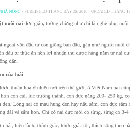
NHÀ NÔNG
· PUBLISHED
THÁNG BẢY 26, 2018
· UPDATED
THÁNG TÁ
t nuôi nai
đơn giản, tưởng chừng như chỉ là nghề phụ, nuôi ‘
i
ngoài vốn đầu tư con giống ban đầu, gần như người nuôi c
iền đầu tư thức ăn nên lợi nhuận thu được hàng năm từ nai đ
ông dân.
m của loài
được thuần hoá ở nhiều nơi trên thế giới, ở Việt Nam nai cũ
 hơn con cái, lúc trưởng thành, con đực nặng 200- 250 kg, co
 đen. Lông nai có màu hung đen hay nâu sẫm, con đực sẫm h
ông dài và sẫm hơn. Chỉ có nai đực mới có sừng, sừng có 3-4
t nhát, hiền lành, thính giác, khứu giác tốt; thích sống theo 