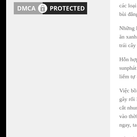
các loại
bùi đắn
Những l
ăn xanh
trái câ
Hỗn hợp
sunphát
liếm tự
Việc bồ
gây rối
cắt nhu
vào thờ
ngay, ta