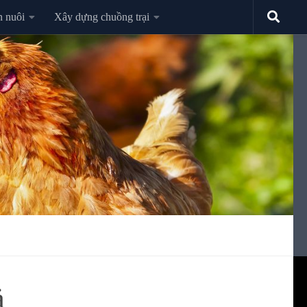
n nuôi
Xây dựng chuồng trại
ả