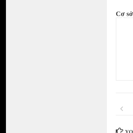
Cơ sở
YO