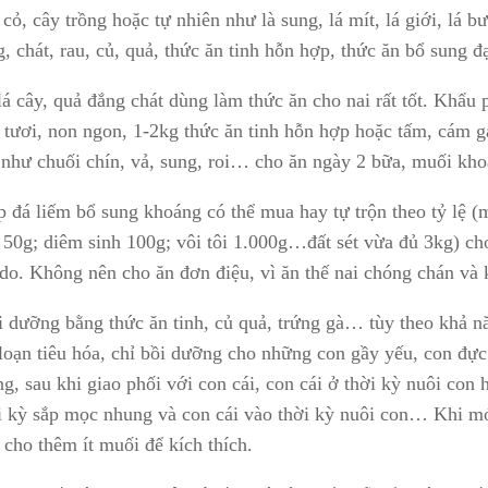
 cỏ, cây trồng hoặc tự nhiên như là sung, lá mít, lá giới, lá 
g, chát, rau, củ, quả, thức ăn tinh hỗn hợp, thức ăn bổ sung
á cây, quả đắng chát dùng làm thức ăn cho nai rất tốt. Khẩu
 tươi, non ngon, 1-2kg thức ăn tinh hỗn hợp hoặc tấm, cám 
y như chuối chín, vả, sung, roi… cho ăn ngày 2 bữa, muối kho
 đá liếm bổ sung khoáng có thể mua hay tự trộn theo tỷ lệ (
 50g; diêm sinh 100g; vôi tôi 1.000g…đất sét vừa đủ 3kg) ch
 do. Không nên cho ăn đơn điệu, vì ăn thế nai chóng chán và 
i dưỡng bằng thức ăn tinh, củ quả, trứng gà… tùy theo khả n
 loạn tiêu hóa, chỉ bồi dưỡng cho những con gầy yếu, con đự
ng, sau khi giao phối với con cái, con cái ở thời kỳ nuôi con 
i kỳ sắp mọc nhung và con cái vào thời kỳ nuôi con… Khi mớ
 cho thêm ít muối để kích thích.