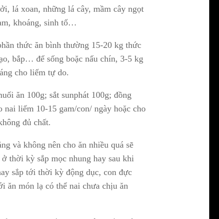
bưởi, lá xoan, những lá cây, mầm cây ngọt
 đạm, khoáng, sinh tố…
 phần thức ăn bình thường 15-20 kg thức
gạo, bắp… để sống boặc nấu chín, 3-5 kg
áng cho liếm tự do.
muối ăn 100g; sắt sunphát 100g; đồng
o nai liếm 10-15 gam/con/ ngày hoặc cho
không đủ chất.
ăng và không nên cho ăn nhiều quá sẽ
c ở thời kỳ sắp mọc nhung hay sau khi
hay sắp tới thời kỳ động dục, con đực
i ăn món lạ có thể nai chưa chịu ăn