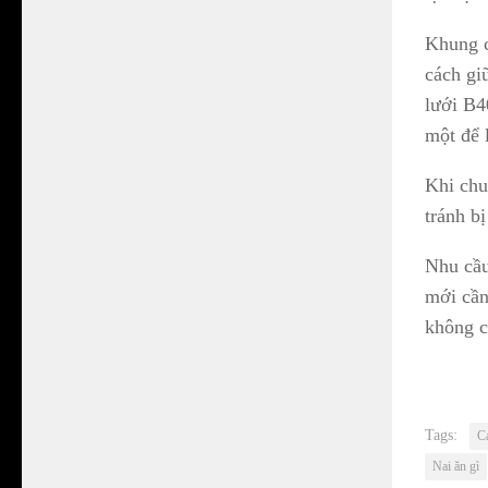
Khung c
cách gi
lưới B4
một để 
Khi chu
tránh b
Nhu cầu
mới cần
không c
Tags:
C
Nai ăn gì