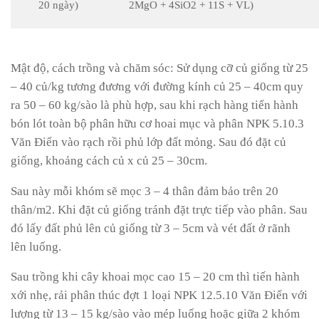
20 ngày)
2MgO + 4SiO2 + 11S + VL)
Mật độ, cách trồng và chăm sóc: Sử dụng cỡ củ giống từ 25
– 40 củ/kg tương đương với đường kính củ 25 – 40cm quy
ra 50 – 60 kg/sào là phù hợp, sau khi rạch hàng tiến hành
bón lót toàn bộ phân hữu cơ hoai mục và phân NPK 5.10.3
Văn Điển vào rạch rồi phủ lớp đất mỏng. Sau đó đặt củ
giống, khoảng cách củ x củ 25 – 30cm.
Sau này mỗi khóm sẽ mọc 3 – 4 thân đảm bảo trên 20
thân/m2. Khi đặt củ giống tránh đặt trực tiếp vào phân. Sau
đó lấy đất phủ lên củ giống từ 3 – 5cm và vét đất ở rãnh
lên luống.
Sau trồng khi cây khoai mọc cao 15 – 20 cm thì tiến hành
xới nhẹ, rải phân thúc đợt 1 loại NPK 12.5.10 Văn Điển với
lượng từ 13 – 15 kg/sào vào mép luống hoặc giữa 2 khóm