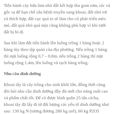
Tiến hành cày bừa làm nhỏ đất kết hợp thu gom rơm, rác và
gốc rạ để hạn chế sâu bệnh truyền sang khoai, đất nhỏ tơi
và thích hợp, đất cục quá to sẽ làm cho củ phát triển méo
mó, đất quá nhỏ quá mịn cũng không phù hợp vì khi tưới
đất bị bí dí.
Sau khi làm đất tiến hành lên luống trồng 1 hàng hoặc 2
hàng tùy theo tập quán của địa phương. Nếu trồng 1 hàng
thì mặt luống rộng 0,7 – 0,8m, nếu trồng 2 hàng thì mặt
luống rộng 1,4m, lên luống và rạch hàng trồng.
Nhu cầu dinh dưỡng
Khoai tây là cây trồng cho sinh khối lớn, đồng thời cũng
đòi hỏi nhu cầu dinh dưỡng đầy đủ mới cho năng suất cao
và phẩm chất tốt. Để có được bình quân 25 tấn củ/ha,
khoai tây đã lấy đi từ đất lượng các yếu tố dinh dưỡng như
sau: 130 kg N (tương đương 280 kg urê), 60 kg P2O5