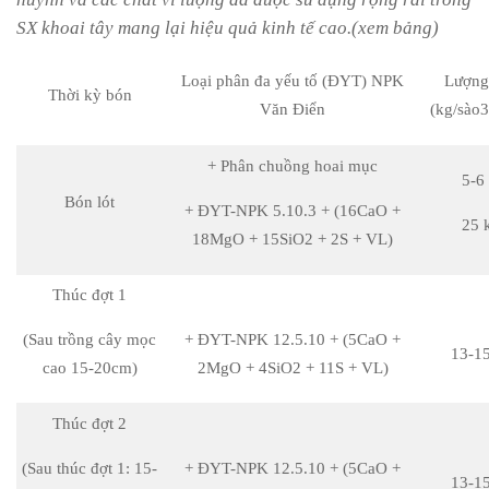
SX khoai tây mang lại hiệu quả kinh tế cao.(xem bảng)
Loại phân đa yếu tố (ĐYT) NPK
Lượng
Thời kỳ bón
Văn Điển
(kg/sào
+ Phân chuồng hoai mục
5-6 
Bón lót
+ ĐYT-NPK 5.10.3 + (16CaO +
25 
18MgO + 15SiO2 + 2S + VL)
Thúc đợt 1
(Sau trồng cây mọc
+ ĐYT-NPK 12.5.10 + (5CaO +
13-1
cao 15-20cm)
2MgO + 4SiO2 + 11S + VL)
Thúc đợt 2
(Sau thúc đợt 1: 15-
+ ĐYT-NPK 12.5.10 + (5CaO +
13-1