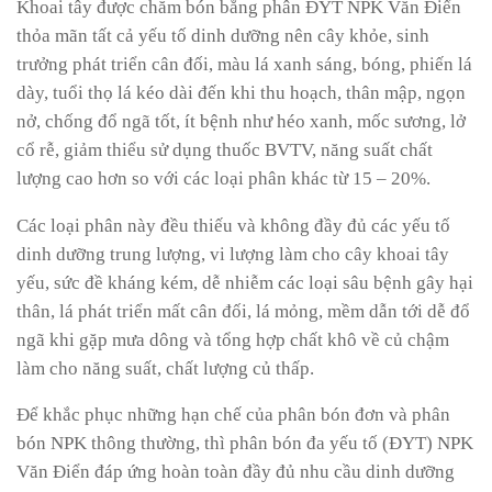
Khoai tây được chăm bón bằng phân ĐYT NPK Văn Điển
thỏa mãn tất cả yếu tố dinh dưỡng nên cây khỏe, sinh
trưởng phát triển cân đối, màu lá xanh sáng, bóng, phiến lá
dày, tuổi thọ lá kéo dài đến khi thu hoạch, thân mập, ngọn
nở, chống đổ ngã tốt, ít bệnh như héo xanh, mốc sương, lở
cổ rễ, giảm thiểu sử dụng thuốc BVTV, năng suất chất
lượng cao hơn so với các loại phân khác từ 15 – 20%.
Các loại phân này đều thiếu và không đầy đủ các yếu tố
dinh dưỡng trung lượng, vi lượng làm cho cây khoai tây
yếu, sức đề kháng kém, dễ nhiễm các loại sâu bệnh gây hại
thân, lá phát triển mất cân đối, lá mỏng, mềm dẫn tới dễ đổ
ngã khi gặp mưa dông và tổng hợp chất khô về củ chậm
làm cho năng suất, chất lượng củ thấp.
Để khắc phục những hạn chế của phân bón đơn và phân
bón NPK thông thường, thì phân bón đa yếu tố (ĐYT) NPK
Văn Điển đáp ứng hoàn toàn đầy đủ nhu cầu dinh dưỡng