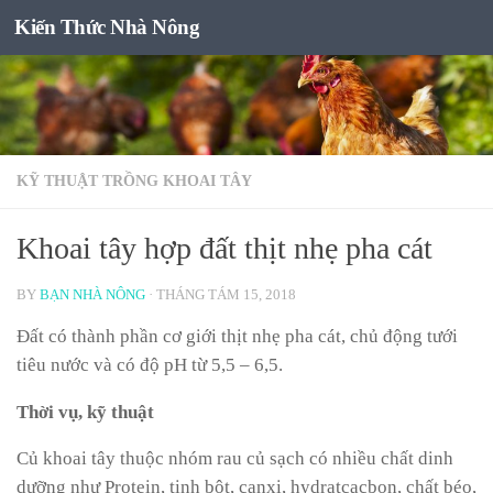
Kiến Thức Nhà Nông
Skip to content
KỸ THUẬT TRỒNG KHOAI TÂY
Khoai tây hợp đất thịt nhẹ pha cát
BY
BẠN NHÀ NÔNG
·
THÁNG TÁM 15, 2018
Đất có thành phần cơ giới thịt nhẹ pha cát, chủ động tưới
tiêu nước và có độ pH từ 5,5 – 6,5.
Thời vụ, kỹ thuật
Củ khoai tây thuộc nhóm rau củ sạch có nhiều chất dinh
dưỡng như Protein, tinh bột, canxi, hydratcacbon, chất béo,