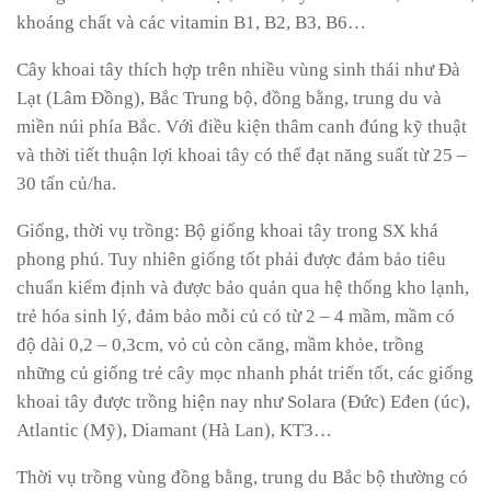
khoáng chất và các vitamin B1, B2, B3, B6…
Cây khoai tây thích hợp trên nhiều vùng sinh thái như Đà
Lạt (Lâm Đồng), Bắc Trung bộ, đồng bằng, trung du và
miền núi phía Bắc. Với điều kiện thâm canh đúng kỹ thuật
và thời tiết thuận lợi khoai tây có thể đạt năng suất từ 25 –
30 tấn củ/ha.
Giống, thời vụ trồng: Bộ giống khoai tây trong SX khá
phong phú. Tuy nhiên giống tốt phải được đảm bảo tiêu
chuẩn kiểm định và được bảo quản qua hệ thống kho lạnh,
trẻ hóa sinh lý, đảm bảo mỗi củ có từ 2 – 4 mầm, mầm có
độ dài 0,2 – 0,3cm, vỏ củ còn căng, mầm khỏe, trồng
những củ giống trẻ cây mọc nhanh phát triển tốt, các giống
khoai tây được trồng hiện nay như Solara (Đức) Eđen (úc),
Atlantic (Mỹ), Diamant (Hà Lan), KT3…
Thời vụ trồng vùng đồng bằng, trung du Bắc bộ thường có