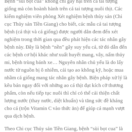
Bệnh “sùi bọt cua” không chỉ gây hại trên cá tai tượng
giống mà còn hoành hành trên cá tai tượng nuôi thịt. Các
kiểm nghiệm viên phòng Xét nghiệm bệnh thủy sản (Chi
cục Thủy sản Tiền Giang) cho biết, các mẫu cá tai tượng
bệnh (cá thịt và cá giống) được người dân đem đến xét
nghiệm trong thời gian qua đều phát hiện các tác nhân gây
bệnh này. Đây là bệnh “nền” gây suy yếu cá, từ đó dẫn đến
các bệnh cơ hội khác như xuất huyết mang, vây, nấm thủy
mi, bệnh trùng bánh xe… Nguyên nhân chủ yếu là do lấy
nước từ nguồn bị ô nhiễm, cải tạo ao không kỹ, hoặc mua
nhầm cá giống mang tác nhân gây bệnh. Biện pháp xử lý là
kêu bán ngay đối với những ao cá thịt đạt kích cỡ thương
phẩm, còn nếu tiếp tục nuôi thì chỉ có thể cải thiện chất
lượng nước (thay nước, diệt khuẩn) và tăng sức đề kháng
cho cá (trộn Vitamin C vào thức ăn) để giúp cá mạnh vượt
qua dịch bệnh.
Theo Chi cục Thủy sản Tiền Giang, bệnh “sùi bọt cua” là