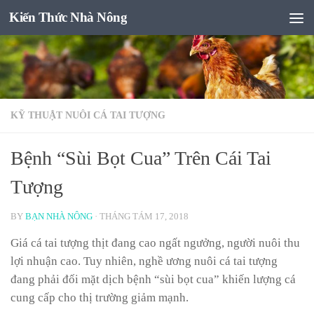
Kiến Thức Nhà Nông
Skip to content
KỸ THUẬT NUÔI CÁ TAI TƯỢNG
Bệnh “Sùi Bọt Cua” Trên Cái Tai
Tượng
BY
BẠN NHÀ NÔNG
·
THÁNG TÁM 17, 2018
Giá cá tai tượng thịt đang cao ngất ngưởng, người nuôi thu
lợi nhuận cao. Tuy nhiên, nghề ương nuôi cá tai tượng
đang phải đối mặt dịch bệnh “sùi bọt cua” khiến lượng cá
cung cấp cho thị trường giảm mạnh.