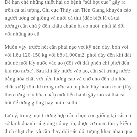
Để hạn chế những thiệt hại do bệnh “sùi bọt cua” gây ra
trên cá tai tượng, Chi cục Thủy sản Tiền Giang khuyến cáo
người ương cá giống và nuôi cá thịt (đặc biệt là cá tai
tượng) cần chú ý đến khâu chuẩn bị ao nuôi, nhất là đối
với những ao cũ.
Muốn vậy, trước hết cần phải nạo vét kỹ nền đáy, bón vôi
với liều 120-150 kg vôi bột/1.000m2, phơi đáy đến khi đất
nứt nẻ mới lấy nước vào ao (đối với đất phèn chỉ phơi đến
khi ráo nước). Sau khi lấy nước vào ao, cần sát trùng nước
bằng hóa chất với liều lượng cao và chờ cho đến khi hóa
chất xử lý tồn dư trong nước ao bị phân hủy hoàn toàn (tùy
theo từng loại hóa chất) mới tiến hành gây tảo và thả cá
bột để ương giống hay nuôi cá thịt.
Lưu ý, trong mọi trường hợp cần chọn con giống tại các cơ
sở kinh doanh cá giống có uy tín, được cơ quan thú y kiểm
dịch chặt chẽ; và cần thay đổi các đối tượng khác nhau qua