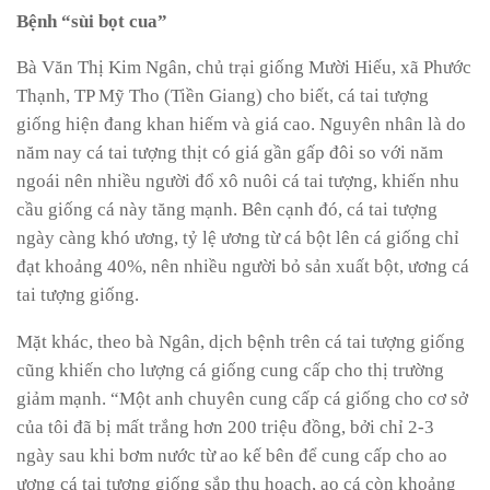
Bệnh “sùi bọt cua”
Bà Văn Thị Kim Ngân, chủ trại giống Mười Hiếu, xã Phước
Thạnh, TP Mỹ Tho (Tiền Giang) cho biết, cá tai tượng
giống hiện đang khan hiếm và giá cao. Nguyên nhân là do
năm nay cá tai tượng thịt có giá gần gấp đôi so với năm
ngoái nên nhiều người đổ xô nuôi cá tai tượng, khiến nhu
cầu giống cá này tăng mạnh. Bên cạnh đó, cá tai tượng
ngày càng khó ương, tỷ lệ ương từ cá bột lên cá giống chỉ
đạt khoảng 40%, nên nhiều người bỏ sản xuất bột, ương cá
tai tượng giống.
Mặt khác, theo bà Ngân, dịch bệnh trên cá tai tượng giống
cũng khiến cho lượng cá giống cung cấp cho thị trường
giảm mạnh. “Một anh chuyên cung cấp cá giống cho cơ sở
của tôi đã bị mất trắng hơn 200 triệu đồng, bởi chỉ 2-3
ngày sau khi bơm nước từ ao kế bên để cung cấp cho ao
ương cá tai tượng giống sắp thu hoạch, ao cá còn khoảng